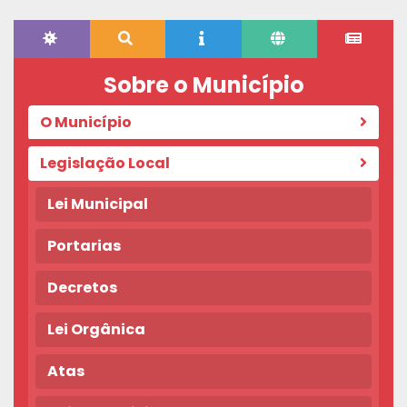
Sobre o Município
O Município
Legislação Local
Lei Municipal
Portarias
Decretos
Lei Orgânica
Atas