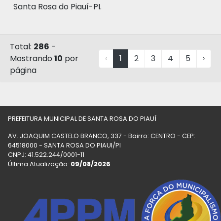
Santa Rosa do Piauí-PI.
Total:
286
-
Mostrando
10
por
‹
1
2
3
4
5
›
página
PREFEITURA MUNICIPAL DE SANTA ROSA DO PIAUÍ
AV. JOAQUIM CASTELO BRANCO, 337 - Bairro: CENTRO - CEP:
64518000 - SANTA ROSA DO PIAUI/PI
CNPJ: 41.522.244/0001-11
Última Atualização:
09/08/2026